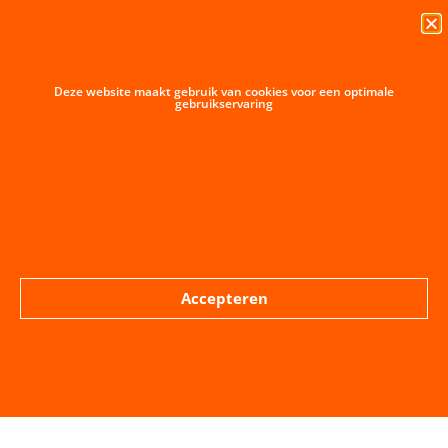
gesteld aan het college.
Schriftelijke vragen Shared Space en situatie
kaaienroute
Deze website maakt gebruik van cookies voor een optimale
Beantwoording schriftelijke vragen Shared Space
gebruikservaring
en situatie kaaienroute
Onderzoek naar Shared Space: waarom en
hoe
Cees Wildervanck, verkeerspsycholoog
(5-12- 200)
Oversteekplaats op de Bierkaai – Lokale Partij
Middelburg
Accepteren
Het artikel in de PZC
Bierkaaibewoners en LPM willen zebrapad bij linke
oversteek bij Bellinkbrug: ‘Wij zitten in angst voor het
raam’ | Walcheren | pzc.nl