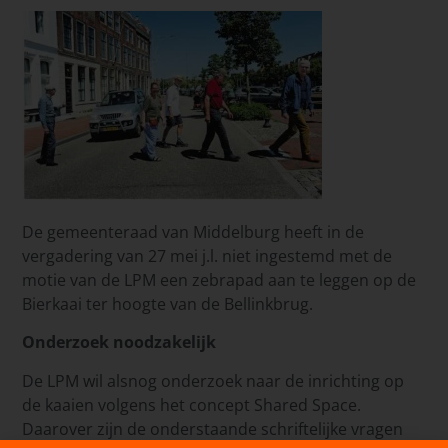
De gemeenteraad van Middelburg heeft in de
vergadering van 27 mei j.l. niet ingestemd met de
motie van de LPM een zebrapad aan te leggen op de
Bierkaai ter hoogte van de Bellinkbrug.
Onderzoek noodzakelijk
De LPM wil alsnog onderzoek naar de inrichting op
de kaaien volgens het concept Shared Space.
Daarover zijn de onderstaande schriftelijke vragen