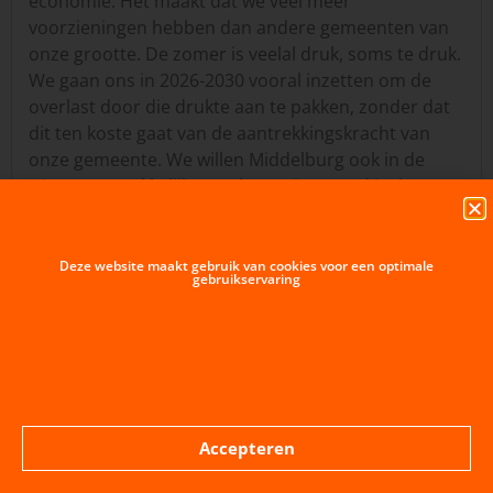
economie. Het maakt dat we veel meer
voorzieningen hebben dan andere gemeenten van
onze grootte. De zomer is veelal druk, soms te druk.
We gaan ons in 2026-2030 vooral inzetten om de
overlast door die drukte aan te pakken, zonder dat
dit ten koste gaat van de aantrekkingskracht van
onze gemeente. We willen Middelburg ook in de
winter aantrekkelijker maken. Winterstad is daar
een goed voorbeeld van. Dat is goed voor onze
lokale ondernemers, onze voorzieningen, en de
recreatiemogelijkheden voor onze inwoners. Een
Deze website maakt gebruik van cookies voor een optimale
gebruikservaring
stad die leuk is om te bezoeken, biedt inwoners
immers ook veel moois.
Evenementen
Horeca
Accepteren