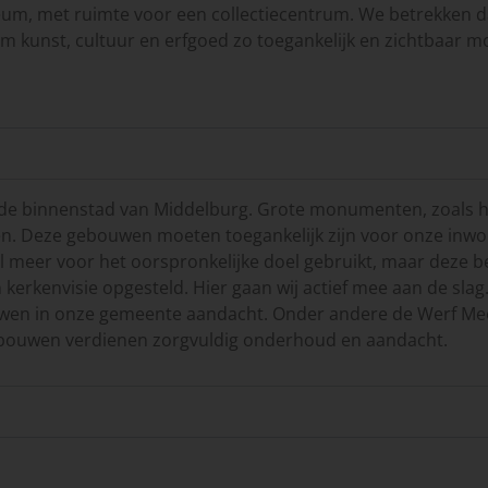
m, met ruimte voor een collectiecentrum. We betrekken daa
kunst, cultuur en erfgoed zo toegankelijk en zichtbaar mo
e binnenstad van Middelburg. Grote monumenten, zoals het 
. Deze gebouwen moeten toegankelijk zijn voor onze inwon
meer voor het oorspronkelijke doel gebruikt, maar deze b
kerkenvisie opgesteld. Hier gaan wij actief mee aan de slag
wen in onze gemeente aandacht. Onder andere de Werf M
gebouwen verdienen zorgvuldig onderhoud en aandacht.