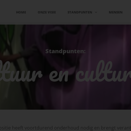
HOME
ONZE VISIE
STANDPUNTEN
MENSEN
Standpunten:
tuur en cultur
positie heeft voortdurend onderhoud nodig en brengt veran