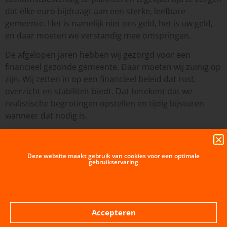
dat elke euro bijdraagt aan een sterke, leefbare
gemeente. Het is namelijk niet ons geld, het is uw geld,
en daar moeten we verstandig mee omspringen.
De afgelopen jaren hebben wij gezorgd voor een
financieel gezonde gemeente. Daar moeten wij zuinig op
zijn. Wij zetten in op een financieel beleid dat rust,
overzicht en stabiliteit biedt. Dat betekent dat we
realistische begrotingen opstellen en tijdig bijsturen
wanneer dat nodig is.
Deze website maakt gebruik van cookies voor een optimale
gebruikservaring
Hoe lokaal wil je 't hebben?
Accepteren