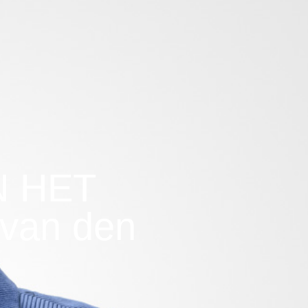
N HET
van den
.