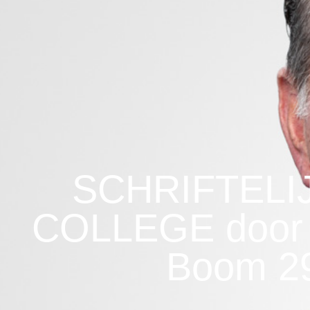
SCHRIFTELI
COLLEGE door o
Boom 29