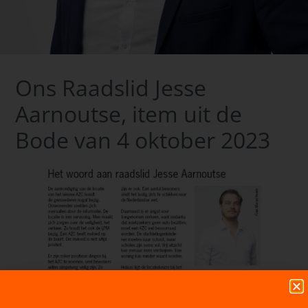
Ons Raadslid Jesse
Aarnoutse, item uit de
Bode van 4 oktober 2023