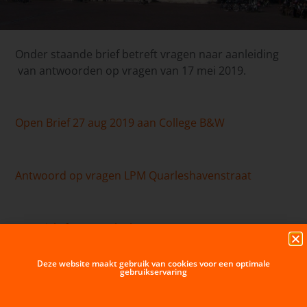
Onder staande brief betreft vragen naar aanleiding
van antwoorden op vragen van 17 mei 2019.
Open Brief 27 aug 2019 aan College B&W
Antwoord op vragen LPM Quarleshavenstraat
Overzichtfoto Quarlushavenstraat
Deze website maakt gebruik van cookies voor een optimale
VORIGE BERICHT
VOLGENDE BERICHT
gebruikservaring
Nieuw pleidooi voor ontmoediging hout stoken
Stichting De Oostkerk