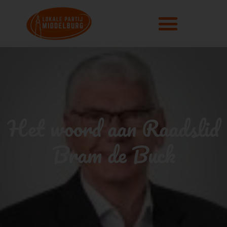
Het woord aan Raadslid
Bram de Buck