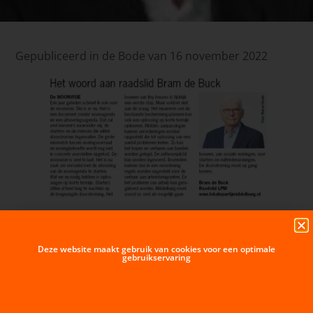
Gepubliceerd in de Bode van 16 november 2022
VORIGE BERICHT
VOLGENDE BERICHT
Teleurstelling over woonvisie Middelburg: ‘Dit is wel erg vaag’
Verslag Wijktafel Dauwendaele 16 november 2022:
Deze website maakt gebruik van cookies voor een optimale
gebruikservaring