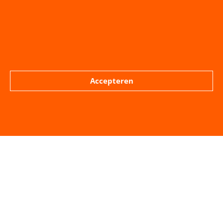
Accepteren
Mitchel Lodder Fractie assistent LPM
VORIGE BERICHT
VOLGENDE BERICHT
Verslag wijktafel Dauwendaele 21 maart 2023
Jaaroverzicht gemeenteraad 2022 – 2023