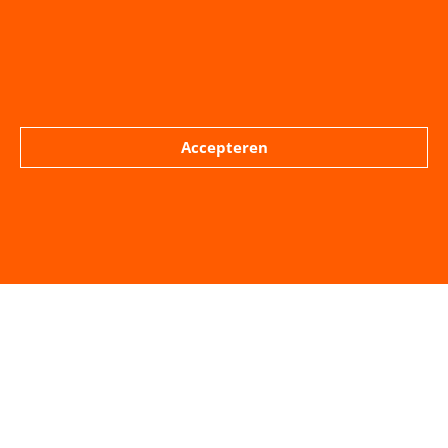
Wij wensen u en uw dierbaren veel sterkte,
gezondheid en wijsheid toe de komende periode.
Accepteren
Ed de Graaf, raadslid
Lokale Partij Middelburg
eddegraaf@zeelandnet.nl