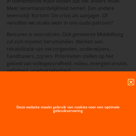
in toenemende mate vinden dat het anders moet.
Meer verantwoordelijkheid nemen. Een andere
levensstijl. Kortom: De crisis als aanjager. Of
vervallen we straks weer in ons oude patroon?
Besturen is vooruitzien. Ook gemeente Middelburg
zal zich moeten heruitvinden. Werken aan
rehabilitatie van verzorgenden, onderwijzers,
handhavers, zzp’ers. Prioriteiten stellen op het
gebied van volksgezondheid, milieu, energietransitie,
veiligheid, voedselzekerheid.
Hoe wapenen we ons tegen een eventuele volgende
crisis? Welke politieke en maatschappelijke keuzes
gaan daarmee gepaard? Waar zetten we op in? Hoe
betrekken we daarbij onze inwoners en
Deze website maakt gebruik van cookies voor een optimale
gebruikservaring
ondernemers? Van daadkracht naar draagvlak naar
algehele consensus. Transitie in het kwadraat. Laat
ons uw mening weten.