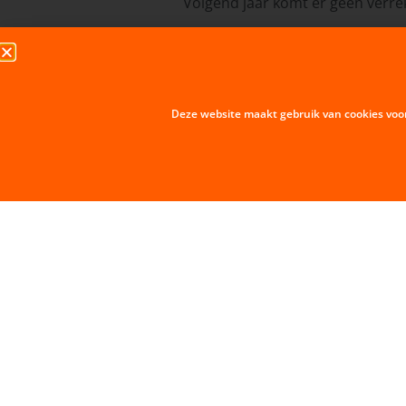
Volgend jaar komt er geen verrek
Containers zijn gerealiseerd. Ie
proefwijk. Wordt gestopt.
De voorzitter rond af en wenst i
Deze website maakt gebruik van cookies voo
De Arnemuidenaren gingen tameli
Vera Barentsen raadslid LPM
VORIGE BERICHT