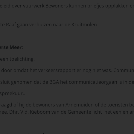
 beleid over vuurwerk.Bewoners kunnen briefjes opplakken 
te Raaf gaan verhuizen naar de Kruitmolen.
rse Meer:
 een toelichting.
 door omdat het verkeersrapport er nog niet was. Communica
esluit genomen dat de BGA het communicatieorgaan is in de
spreekuur..
gd of hij de bewoners van Arnemuiden of de toeristen belan
e. Dhr. V.d. Kieboom van de Gemeente licht het een en and