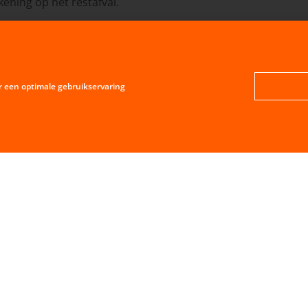
ening op het restafval.
dereen krijgt een sleutel tot de containers. Dan zijn de con
edereen wel thuis.
r een optimale gebruikservaring
jk teleurgesteld naar huis…..ze waren niks wijzer geworde