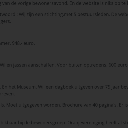
g van de vorige bewonersavond. En de website is niks op te 
woord : Wij zijn een stichting.met 5 bestuursleden. De webs
igers.
mer. 948,- euro.
illen jassen aanschaffen. Voor buiten optredens. 600 euro.
. En het Museum. Wil een dagboek uitgeven over 75 jaar bev
hreven.
ls. Moet uitgegeven worden. Brochure van 40 pagina’s. Er is
hikbaar bij de bewonersgroep. Oranjevereniging heeft al st