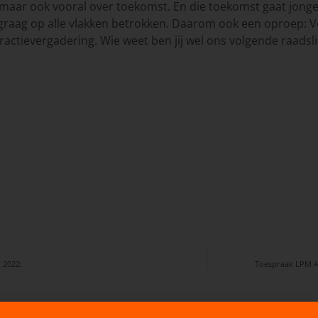
u, maar ook vooral over toekomst. En die toekomst gaat jon
graag op alle vlakken betrokken. Daarom ook een oproep: Vo
actievergadering. Wie weet ben jij wel ons volgende raadslid
 2022:
Toespraak LPM 