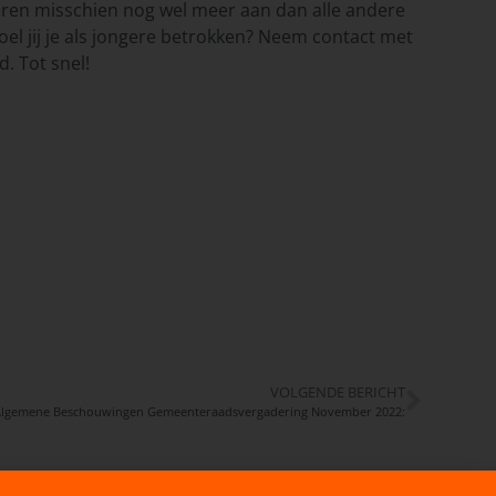
geren misschien nog wel meer aan dan alle andere
el jij je als jongere betrokken? Neem contact met
. Tot snel!
VOLGENDE BERICHT
Algemene Beschouwingen Gemeenteraadsvergadering November 2022: