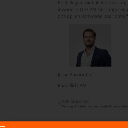
Politiek gaat niet alleen over n
inwoners. De LPM ziet jongeren 
ons op, en kom eens naar onze fr
Jesse Aarnoutse
Raadslid LPM
VORIGE BERICHT
Verslag Wijktafel Dauwendaele 16 november