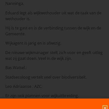
Nanninga.
Eduard legt als wijkwethouder uit wat de taak van de
wethouder is.
Hij is te gast en is de verbinding tussen de wijk en de
Gemeente.
Wijkagent is jarig en is afwezig.
De nieuwe wijkmanager stelt zich voor en geeft uitleg
wat zij gaat doen. Veel in de wijk zijn.
Bas Wattel.:
Stadsecoloog vertelt veel over biodiversiteit.
Leo Adriaanse : AZC.
Er zijn ook plannen voor wijkuitbreiding.
Laten we er gezamenlijk iets moois van maken. Er