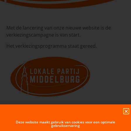
Met de lancering van onze nieuwe website is de
verkiezingscampagne is van start.
Het verkiezingsprogramma staat gereed.
Deze website maakt gebruik van cookies voor een optimale
gebruikservaring
VORIGE BERICHT
VOLGENDE BERICHT
OZB tarieven
Motie Veerse Poort