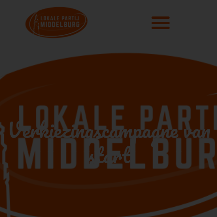
Verkiezingscampagne van
start