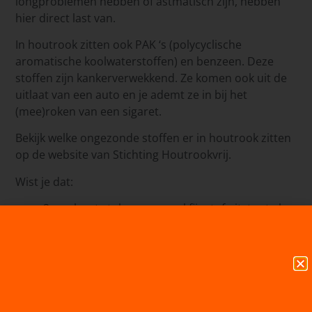
longproblemen hebben of astmatisch zijn, hebben
hier direct last van.
In houtrook zitten ook PAK ‘s (polycyclische
aromatische koolwaterstoffen) en benzeen. Deze
stoffen zijn kankerverwekkend. Ze komen ook uit de
uitlaat van een auto en je ademt ze in bij het
(mee)roken van een sigaret.
Bekijk welke ongezonde stoffen er in houtrook zitten
op de website van Stichting Houtrookvrij.
Wist je dat:
2 uur hout stoken evenveel fijnstof uitstoot als
een autorit van Middelburg naar Moskou:
Een druk verkeersknooppunt schoner is qua
ultra fijnstof dan je eigen woning waar de haard
of de houtkachel brandt. (Hoogleraar
Ecosysteemdiensten en milieuverandering van
Wageningen Universiteit L. Hein)