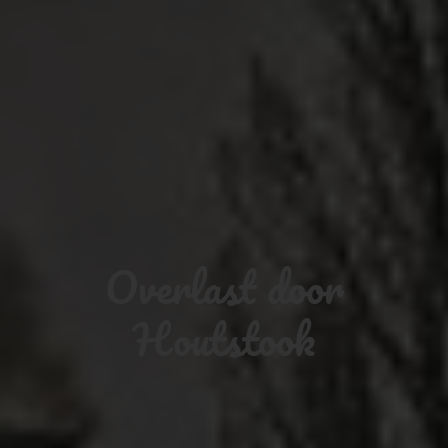
Overlast door
Houtstook