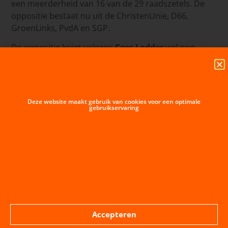
een meerderheid van 16 van de 29 raadszetels. De
oppositie bestaat nu uit de ChristenUnie, D66,
GroenLinks, PvdA en SGP.
De oppositie krijgt volgens
Cees Lodder
wel nog
kansen om het beleid voor de komende jaren mee
vorm te geven. ,,Ja, sommige afspraken in het
werkprogramma zijn dichtgetimmerd. Maar er zijn
ook ambities waarover afspraken zijn gemaakt
Deze website maakt gebruik van cookies voor een optimale
waarbij we ook inbreng van de raad verwachten.”
gebruikservaring
Wethouders
Op 22 mei vindt een extra raadsvergadering plaats
vanaf 19.30 uur. Daarin worden de wethouders
benoemd.
Cees Lodder
wordt zelf wethouder voor
de LPM. De andere wethouders zijn Johan Aalberts
voor het CDA, Chris Simons voor de VVD en Chris
Dekker voor de SGP.
Lodder, Aalberts en Simons schuiven vanuit de raad
Accepteren
door naar het college. Hun zetels worden ingenomen