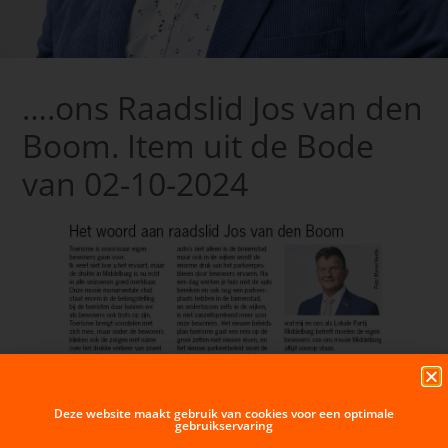
….ons Raadslid Jos van den
Boom. Item uit de Bode
van 02-10-2024
Deze website maakt gebruik van cookies voor een optimale
VORIGE BERICHT
VOLGENDE BERICHT
gebruikservaring
Beantwoording schriftelijke vragen over
Schriftelijke vragen over Procedure Verhoeven