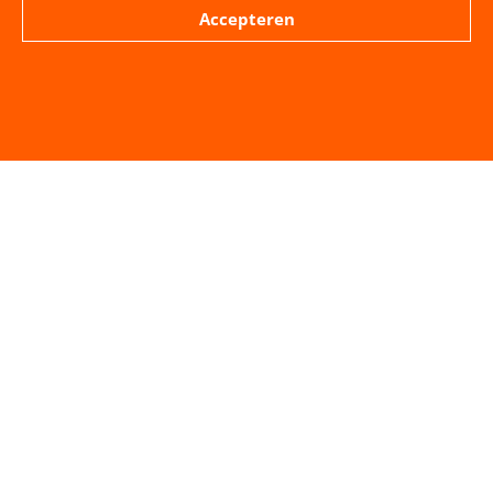
Accepteren
VORIGE BERICHT
VOLGENDE BERICHT
Ja Ja – Nee Nee
Het woord aan…………