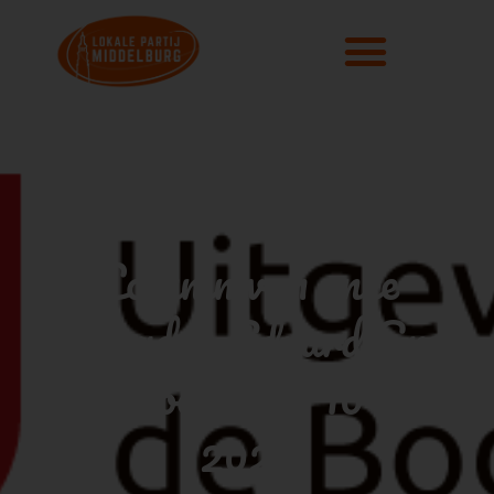
Column van onze
wethouder Eduard Smit
in de bode van 10 mei
2023