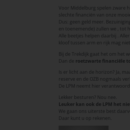
Voor Middelburg spelen zware 
slechte financiën van onze mooie
Dus: geen geld meer. Bezuinigings
en toenemende) zullen we , tot h
Alle beetjes helpen daarbij . Al
kloof tussen arm en rijk mag nie
Bij de Trekdijk gaat het om het 
Dan de
roetzwarte financiële 
Is er licht aan de horizon? Ja, 
reserve en de OZB nogmaals ve
De LPM neemt hier verantwoordel
Lekker besturen? Nou nee.
Leuker kan ook de LPM het nie
We gaan ons uiterste best daar
Daar kunt u op rekenen.