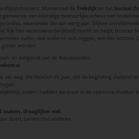
hoofdpijndossiers. Momenteel de
Trekdijk
en het
Sociaal D
 gemeente, een ellendige bestuurlijke erfenis van ondermeer
rondes, waaronder die van vorig jaar, blijken onvoldoende . 
et Rijk hier verantwoordelijkheid neemt en helpt, moeten b
lerarmsten zullen, wat anderen ook zeggen, worden ontzien.
t groter worden.
woon- en leefgenot van de Nieuwlanders.
toekomst
.
maar ver weg. We moeten dit jaar, om de begroting sluitend 
rhogen.
ijkheid, anders hadden we maar in de oppositie moeten bl
t maken, draaglijker wel.
voor doen, samen met anderen.