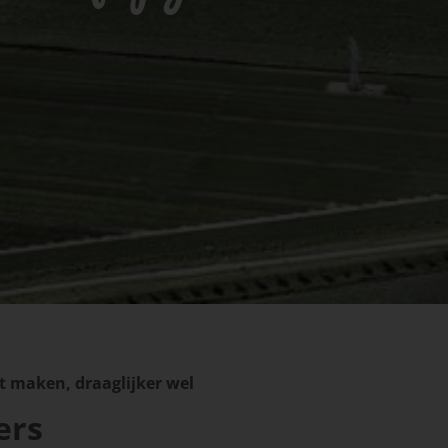
t maken, draaglijker wel
ers