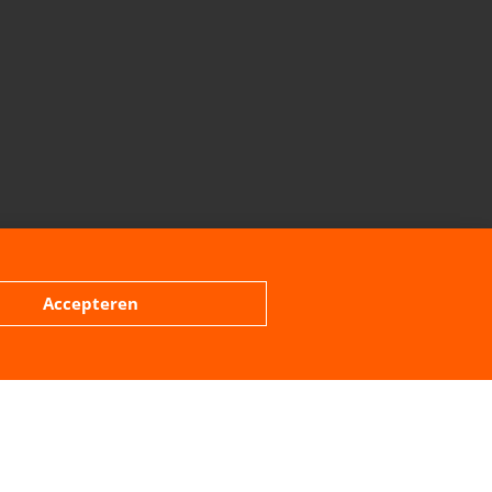
VOLGENDE BERICHT
Blog: Belang van veiligheid
Accepteren