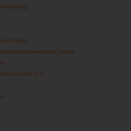
d Middelburg
d van bomen
ngsplan bedrijventerrein Trekdijk
een
errein (artikel 15.2)
and