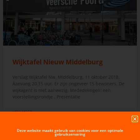
Wijktafel Nieuw Middelburg
Verslag Wijktafel Nw. Middelburg. 11 oktober 2018.
Aanvang 20.15 uur. Er zijn ongeveer 15 bewoners. De
wijkagent is niet aanwezig. Mededelingen: een
voorstellingsrondje . Presentatie
LEES MEER >
11 oktober 2018
Deze website maakt gebruik van cookies voor een optimale
gebruikservaring