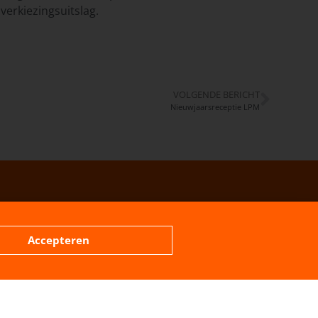
verkiezingsuitslag.
VOLGENDE BERICHT
Nieuwjaarsreceptie LPM
Accepteren