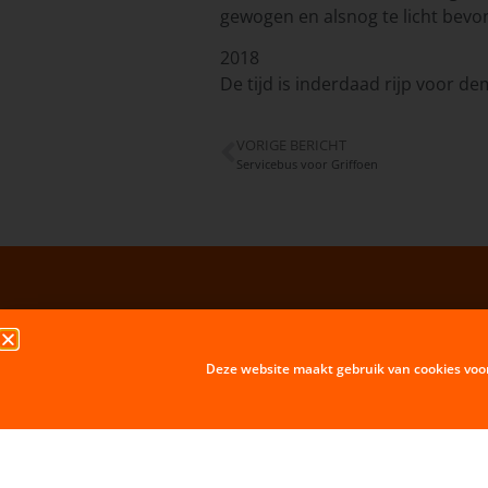
gewogen en alsnog te licht bevon
2018
De tijd is inderdaad rijp voor dem
VORIGE BERICHT
Servicebus voor Griffoen
Deze website maakt gebruik van cookies voo
H