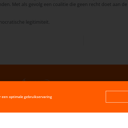
den. Met als gevolg een coalitie die geen recht doet aan de 
ocratische legitimiteit.
r een optimale gebruikservaring
oe lokaal wil je 't hebben?