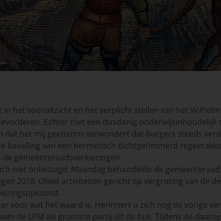
in het vooruitzicht en het verplicht stellen van het Wilhel
bevorderen. Echter met een dusdanig onderwijsinhoudelijk o
 aan dat het mij geenszins verwondert dat burgers steeds ver
e bevalling van een hermetisch dichtgetimmerd regeerakko
an de gemeenteraadsverkiezingen.
ich niet onbetuigd. Maandag behandelde de gemeenteraad 
en 2018. Ofwel activiteiten gericht op vergroting van de d
kiezingsopkomst.
hter voor wat het waard is. Herinnert u zich nog de vorige v
kwam de LPM als grootste partij uit de bus. Tijdens de daa