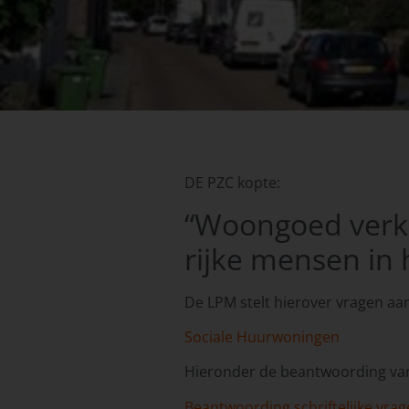
DE PZC kopte:
“Woongoed verko
rijke mensen in
De LPM stelt hierover vragen aan
Sociale Huurwoningen
Hieronder de beantwoording van
Beantwoording schriftelijke vr