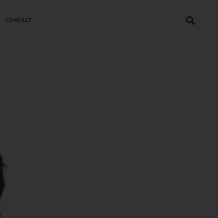
CONTACT