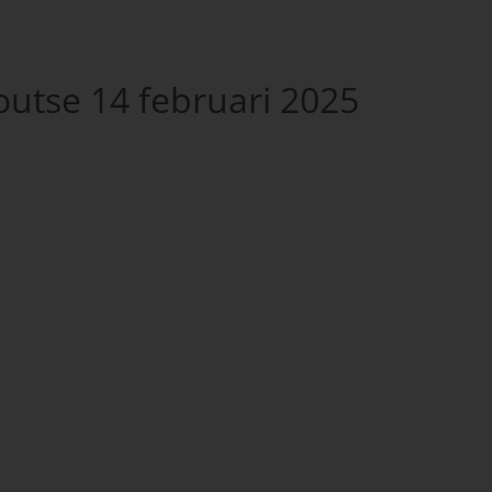
outse 14 februari 2025