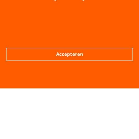
Accepteren
Jos van de Boom Raadslid LPM
VORIGE BERICHT
VOLGENDE BERICHT
Vakantie
Schriftelijke vragen over beveiliging van (grote) evenementen en vergunningsaanvragen