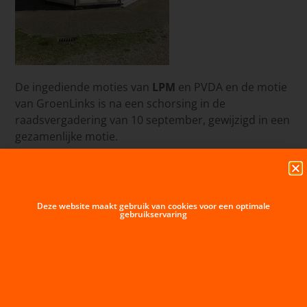
De ingediende moties van
LPM
en PVDA en de motie
van GroenLinks is na een schorsing in de
raadsvergadering van 10 september, gewijzigd in een
gezamenlijke motie.
Daarin wordt het college gevraagd te onderzoeken
op welke wijze kan worden voldaan aan de behoefte
van een voorziening zoals het kassahuisje.
Deze website maakt gebruik van cookies voor een optimale
gebruikservaring
Of herstellen of een nieuw huisje bouwen met
voorzieningen. Met een overzicht van de kosten die
hiermee gemoeid zijn.
In het plan is altijd het kassahuisje op genomen.