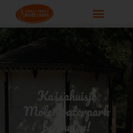
Kassahuisje
Molenwaterpark
behouden!