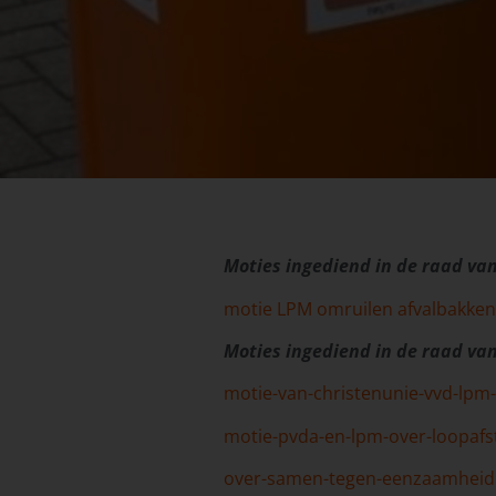
Moties ingediend in de raad va
motie LPM omruilen afvalbakken
Moties ingediend in de raad va
motie-van-christenunie-vvd-lpm-e
motie-pvda-en-lpm-over-loopaf
over-samen-tegen-eenzaamheid