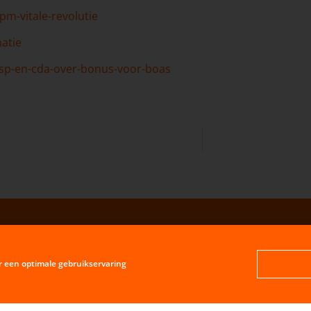
pm-vitale-revolutie
atie
-sp-en-cda-over-bonus-voor-boas
r een optimale gebruikservaring
oe lokaal wil je 't hebben?