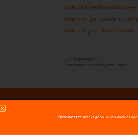
onderdijk-groenlinks-d66-sp-en-l
motie-over-gemeentelijke-inform
motie-lpm-groenlinks-onderdijk
VORIGE BERICHT
Bouwen Bouwen en nog eens Bouwen!
Deze website maakt gebruik van cookies voo
H