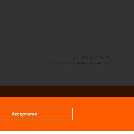
VOLGENDE BERICHT
Financieel Herstelplan en Subsidiekaders
Accepteren