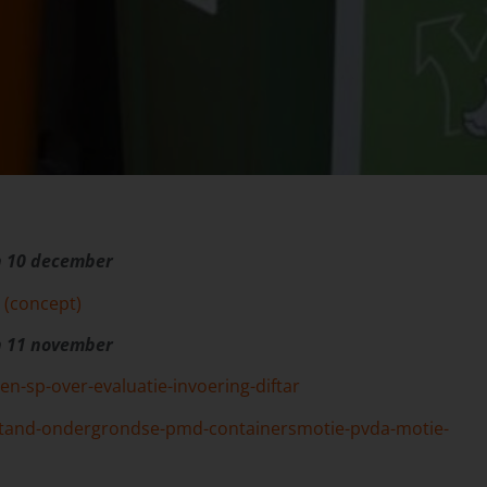
n 10 december
 (concept)
n 11 november
n-sp-over-evaluatie-invoering-diftar
stand-ondergrondse-pmd-containers
motie-pvda-
motie-