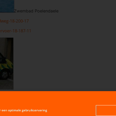
Zwembad Poelendaele
dweg-18-200-17
rvoer-18-187-11
87-10
r een optimale gebruikservaring