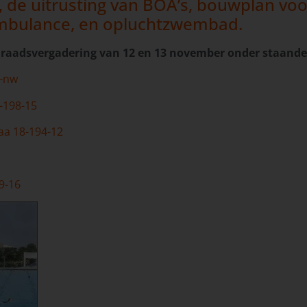
 de uitrusting van BOA’s, bouwplan voo
mbulance, en opluchtzwembad.
de raadsvergadering van 12 en 13 november onder staand
8-nw
8-198-15
aa 18-194-12
9-16