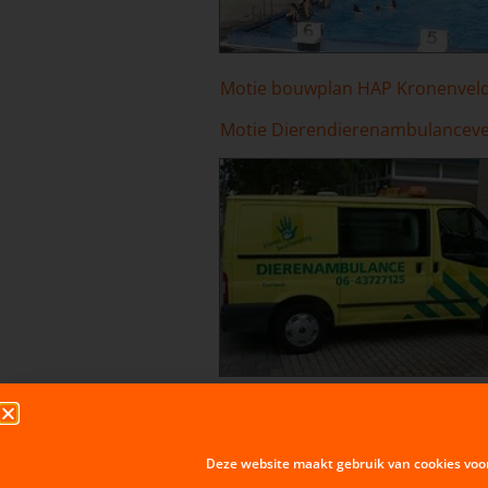
Motie bouwplan HAP Kronenvel
Motie Dierendierenambulanceve
Motie Aandacht voor groen-18-1
Deze website maakt gebruik van cookies voo