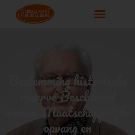
Bestemming historische
reserve Beschermd
wonen, Maatschappelijke
opvang en