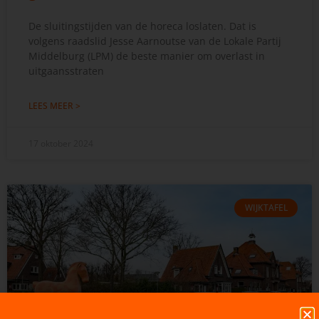
De sluitingstijden van de horeca loslaten. Dat is
volgens raadslid Jesse Aarnoutse van de Lokale Partij
Middelburg (LPM) de beste manier om overlast in
uitgaansstraten
LEES MEER >
17 oktober 2024
WIJKTAFEL