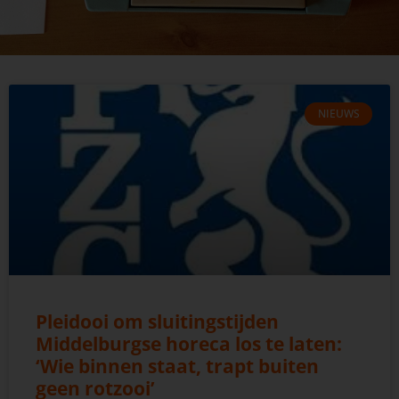
NIEUWS
Pleidooi om sluitingstijden
Middelburgse horeca los te laten:
‘Wie binnen staat, trapt buiten
geen rotzooi’