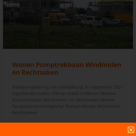
Wonen Pumptrekbaan Windmolen
en Rechtsaken
Raadsvergadering van Middelburg 30 september 2021
Ingediende moties LPM en mede indieners Wonen-
Pumptrekbaan-Windmolen- en Rechtsaken Wonen
Paraplubestemmingsplan Pumptrekbaan Windmolen
Rechtszaken
LEES MEER >