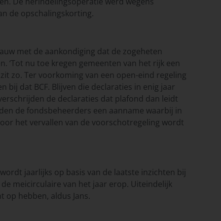
ben. De herindelingsoperatie werd wegens
an de opschalingskorting.
n Pauw met de aankondiging dat de zogeheten
. ‘Tot nu toe kregen gemeenten van het rijk een
 zit zo. Ter voorkoming van een open-eind regeling
j dat BCF. Blijven die declaraties in enig jaar
erschrijden de declaraties dat plafond dan leidt
 deden de fondsbeheerders een aanname waarbij in
oor het vervallen van de voorschotregeling wordt
ordt jaarlijks op basis van de laatste inzichten bij
e meicirculaire van het jaar erop. Uiteindelijk
t op hebben, aldus Jans.