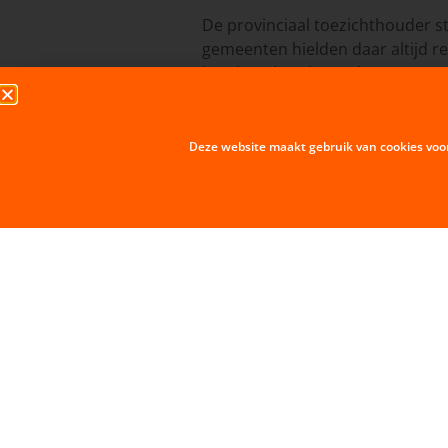
De provinciaal toezichthouder st
gemeenten hielden daar altijd r
betekent het dat veel gemeente
eigen inschatting mogen maken h
Opgemaakt: Harry van den Dool
Deze website maakt gebruik van cookies voo
Hieronder de link naar de
meicir
Ruim 400 miljoen minder naar 
VORIGE BERICHT
Wijktafel Nieuw Middelburg 5 juni 2018