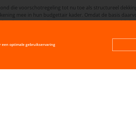
ond die voorschotregeling tot nu toe als structureel dekkin
ekening mee in hun budgettair kader. Omdat de basis daarv
n hun begrotingen zullen moeten aanpassen. De toezichth
oe groot de jaarlijkse afrekening van het BCF zal worden.
r een optimale gebruikservaring
culaire
van Binnenlandse Zaken.
gemeenten