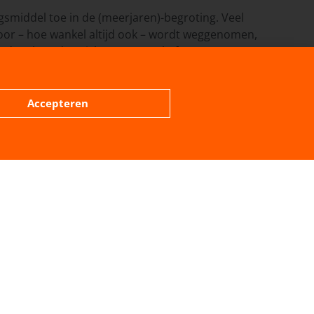
gsmiddel toe in de (meerjaren)-begroting. Veel
oor – hoe wankel altijd ook – wordt weggenomen,
ouders beraden zich momenteel of gemeenten een
Accepteren
VOLGENDE BERICHT
Wijktafel Zuid