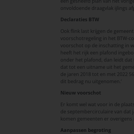
een gesneefd plan van het vori
onvoldoende draagvlak ijlings af
Declaraties BTW
Ook flink last krijgen de gemee
voorschotregeling in het BTW-co
voorschot op de inschatting in w
heeft het rijk een plafond ingeb
onder het plafond, dan leidt dat
dat tot een uitname uit het gem
de jaren 2018 tot en met 2022 5
dit bedrag nu uitgenomen.’
Nieuw voorschot
Er komt wel wat voor in de plaats
de septembercirculaire van dat j
komen gemeenten er overigens nie
Aanpassen begroting