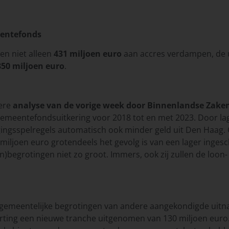
eentefonds
n niet alleen
431 miljoen euro
aan accres verdampen, de 
850 miljoen euro
.
dere
analyse van de vorige week door Binnenlandse Zaken
meentefondsuitkering voor 2018 tot en met 2023. Door lage
ingsspelregels automatisch ook minder geld uit Den Haag. O
iljoen euro grotendeels het gevolg is van een lager ingescha
)begrotingen niet zo groot. Immers, ook zij zullen de loon-
 gemeentelijke begrotingen van andere aangekondigde uitn
ting een nieuwe tranche uitgenomen van 130 miljoen euro. 