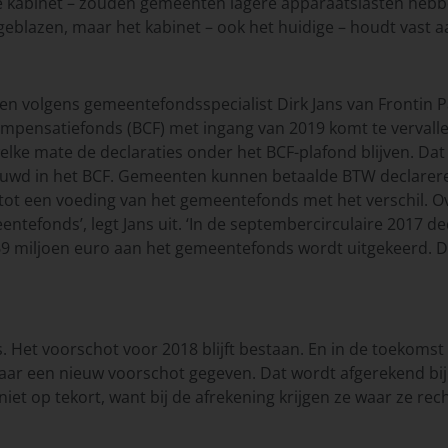
ge kabinet – zouden gemeenten lagere apparaatslasten heb
geblazen, maar het kabinet – ook het huidige – houdt vast a
nten volgens gemeentefondsspecialist Dirk Jans van Fronti
mpensatiefonds (BCF) met ingang van 2019 komt te vervallen
elke mate de declaraties onder het BCF-plafond blijven. Dat
ouwd in het BCF. Gemeenten kunnen betaalde BTW declareren bi
 tot een voeding van het gemeentefonds met het verschil. Ov
eentefonds’, legt Jans uit. ‘In de septembercirculaire 2017
69 miljoen euro aan het gemeentefonds wordt uitgekeerd. D
. Het voorschot voor 2018 blijft bestaan. En in de toekomst w
aar een nieuw voorschot gegeven. Dat wordt afgerekend bij d
t op tekort, want bij de afrekening krijgen ze waar ze rech