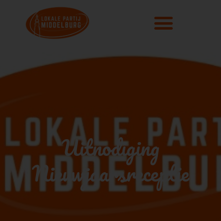
Uitnodiging
Nieuwjaarsreceptie