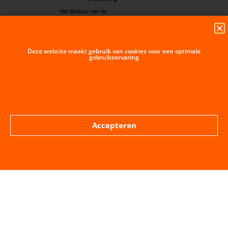
Deze website maakt gebruik van cookies voor een optimale
gebruikservaring
VORIGE BERICHT
VOLGENDE BERICHT
Schriftelijke vragen over het Geeregebied
Vragen aan het college Verkeersveiligheid Dauwendaelselaan
Accepteren
Hoe lokaal wil je 't hebben?